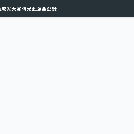
章
成就大賞
時光迴廊
金逃獎