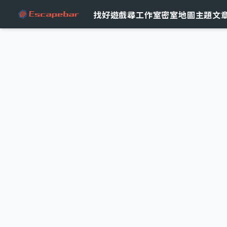
跳至主要內容
找好遊戲
尋工作室
密室地圖
主題文