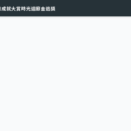
章
成就大賞
時光迴廊
金逃獎