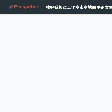
跳至主要內容
找好遊戲
尋工作室
密室地圖
主題文