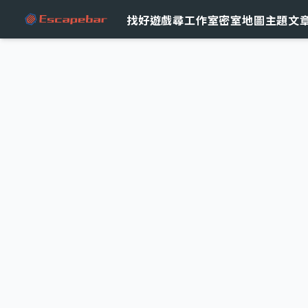
跳至主要內容
找好遊戲
尋工作室
密室地圖
主題文