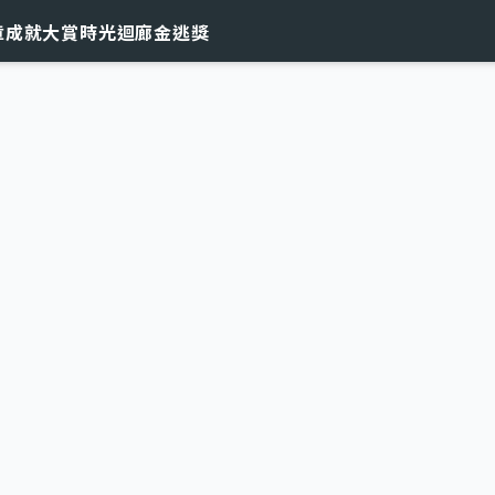
章
成就大賞
時光迴廊
金逃獎