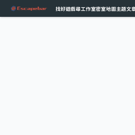
跳至主要內容
找好遊戲
尋工作室
密室地圖
主題文