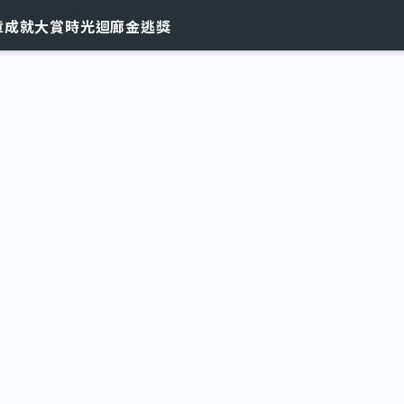
章
成就大賞
時光迴廊
金逃獎