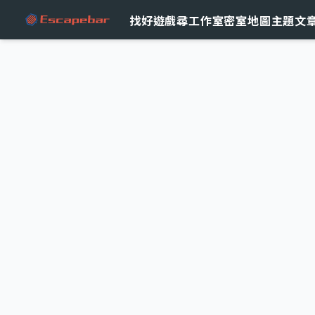
跳至主要內容
找好遊戲
尋工作室
密室地圖
主題文