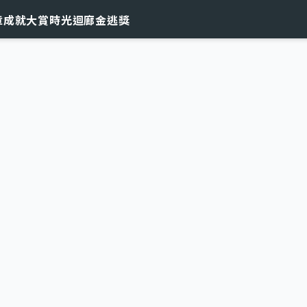
章
成就大賞
時光迴廊
金逃獎