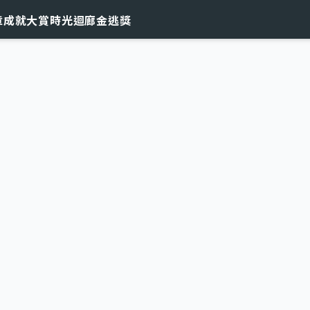
章
成就大賞
時光迴廊
金逃獎