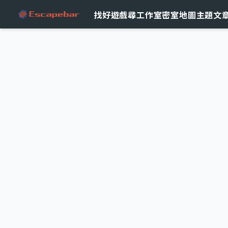
跳至主要內容
找好遊戲
尋工作室
密室地圖
主題文