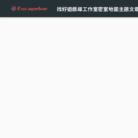
跳至主要內容
找好遊戲
尋工作室
密室地圖
主題文