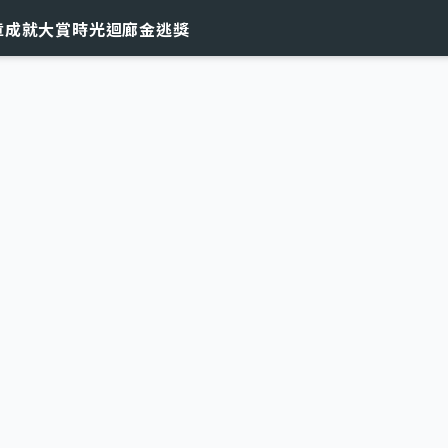
章
成就大賞
時光迴廊
金逃獎