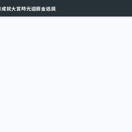
章
成就大賞
時光迴廊
金逃獎