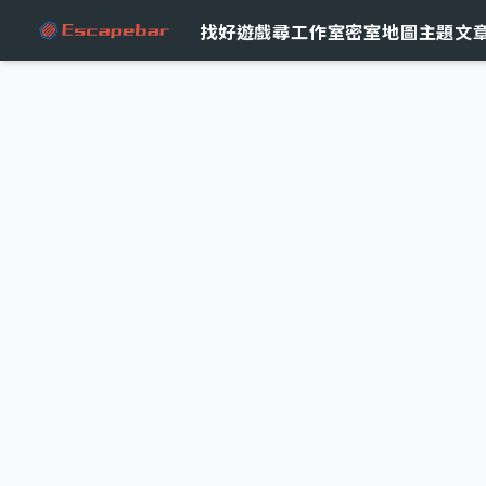
跳至主要內容
找好遊戲
尋工作室
密室地圖
主題文