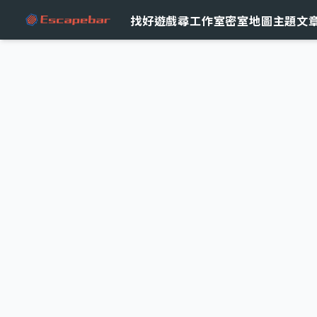
跳至主要內容
找好遊戲
尋工作室
密室地圖
主題文