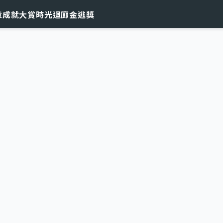
章
成就大賞
時光迴廊
金逃獎