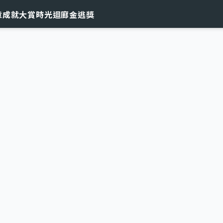
章
成就大賞
時光迴廊
金逃獎