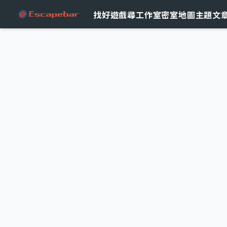
跳至主要內容
找好遊戲
尋工作室
密室地圖
主題文