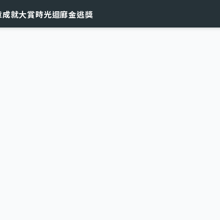
章
成就大賞
時光迴廊
金逃獎