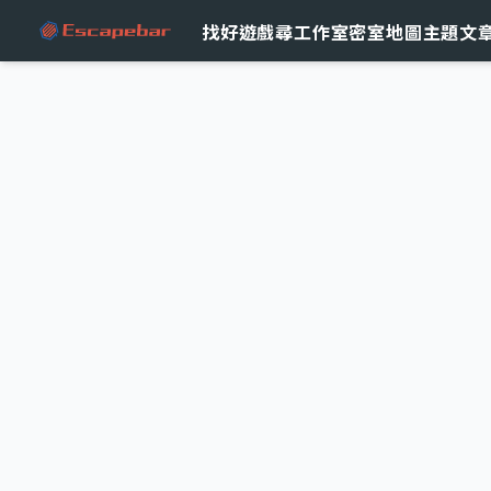
跳至主要內容
找好遊戲
尋工作室
密室地圖
主題文