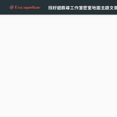
跳至主要內容
找好遊戲
尋工作室
密室地圖
主題文