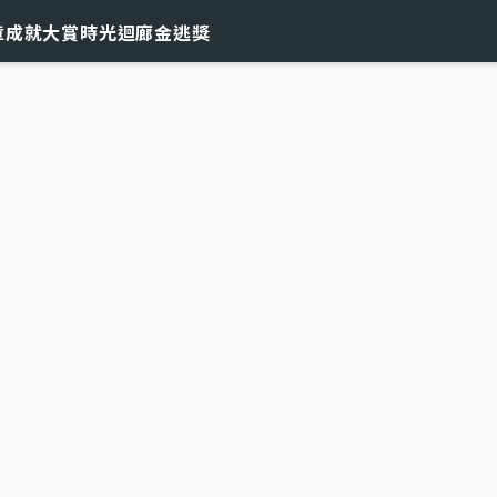
章
成就大賞
時光迴廊
金逃獎