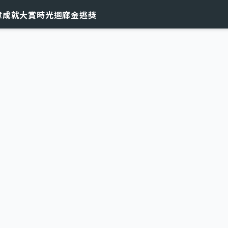
章
成就大賞
時光迴廊
金逃獎