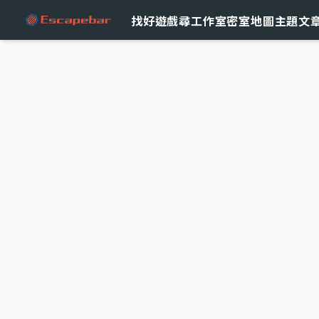
跳至主要內容
找好遊戲
尋工作室
密室地圖
主題文