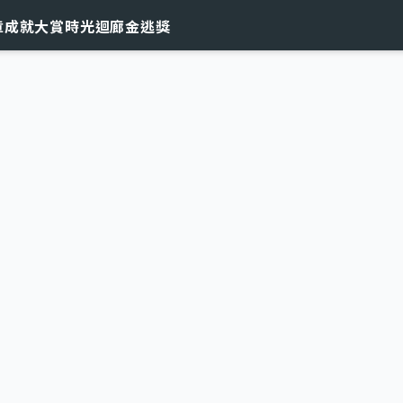
章
成就大賞
時光迴廊
金逃獎