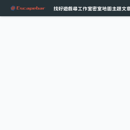
跳至主要內容
找好遊戲
尋工作室
密室地圖
主題文