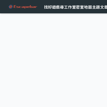
跳至主要內容
找好遊戲
尋工作室
密室地圖
主題文