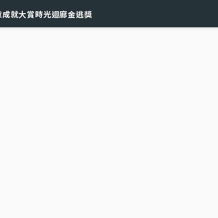
章
成就大賞
時光迴廊
金逃獎