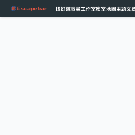
跳至主要內容
找好遊戲
尋工作室
密室地圖
主題文