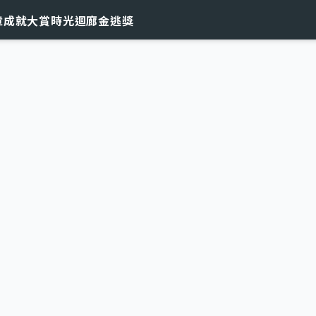
章
成就大賞
時光迴廊
金逃獎