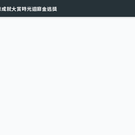
章
成就大賞
時光迴廊
金逃獎