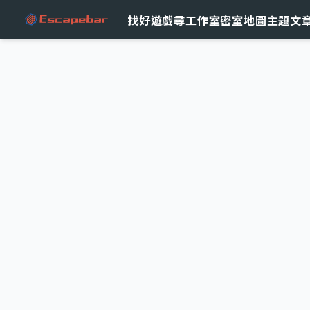
跳至主要內容
找好遊戲
尋工作室
密室地圖
主題文