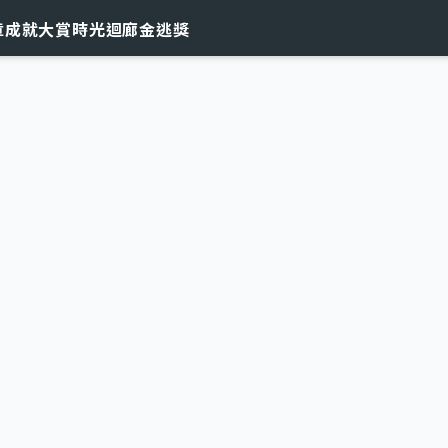
章
成就大賞
時光迴廊
金逃獎