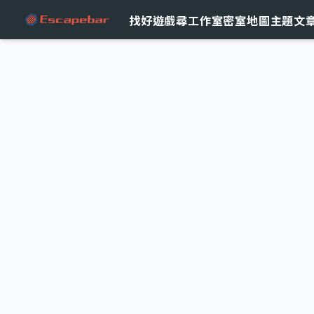
跳至主要內容
找好遊戲
尋工作室
密室地圖
主題文