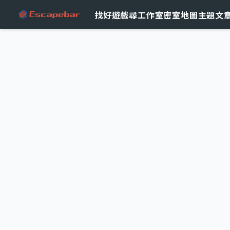
跳至主要內容
找好遊戲
尋工作室
密室地圖
主題文