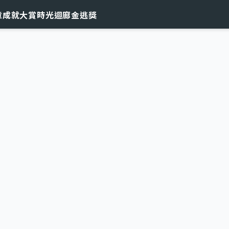
章
成就大賞
時光迴廊
金逃獎