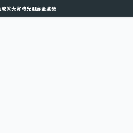
章
成就大賞
時光迴廊
金逃獎