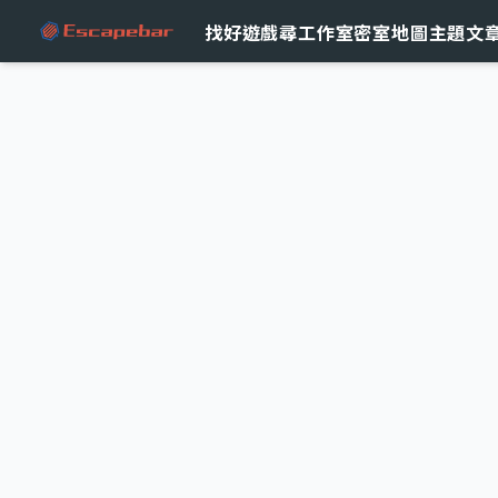
跳至主要內容
找好遊戲
尋工作室
密室地圖
主題文