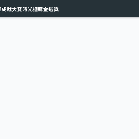
章
成就大賞
時光迴廊
金逃獎