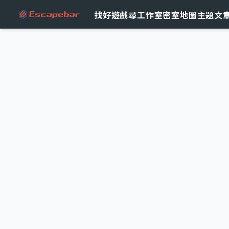
跳至主要內容
找好遊戲
尋工作室
密室地圖
主題文