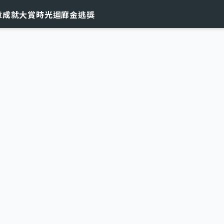
章
成就大賞
時光迴廊
金逃獎