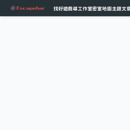
跳至主要內容
找好遊戲
尋工作室
密室地圖
主題文