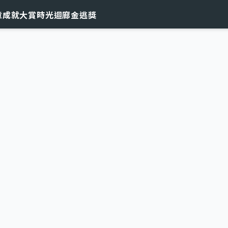
章
成就大賞
時光迴廊
金逃獎