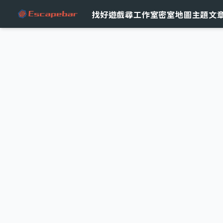
跳至主要內容
找好遊戲
尋工作室
密室地圖
主題文