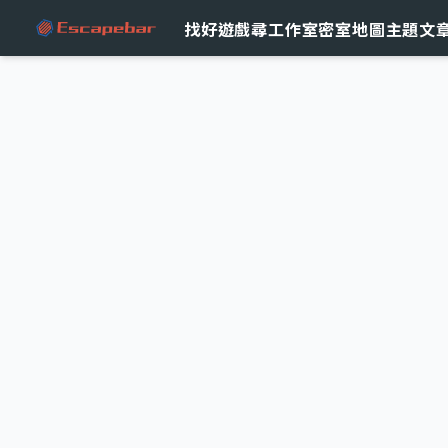
跳至主要內容
找好遊戲
尋工作室
密室地圖
主題文