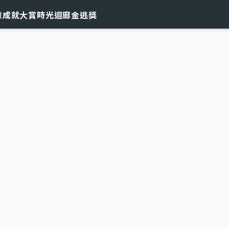
章
成就大賞
時光迴廊
金逃獎