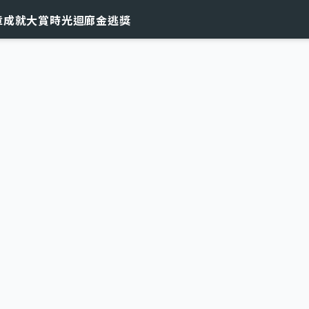
章
成就大賞
時光迴廊
金逃獎