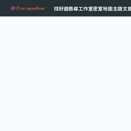
跳至主要內容
找好遊戲
尋工作室
密室地圖
主題文