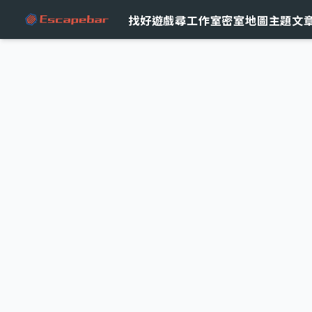
跳至主要內容
找好遊戲
尋工作室
密室地圖
主題文