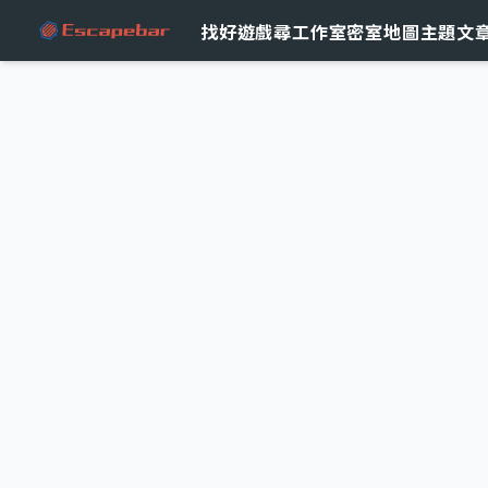
跳至主要內容
找好遊戲
尋工作室
密室地圖
主題文