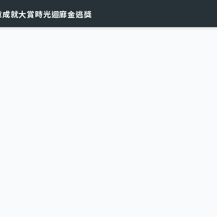
章
成就大賞
時光迴廊
金逃獎