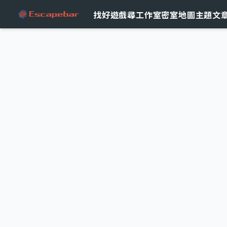
跳至主要內容
找好遊戲
尋工作室
密室地圖
主題文