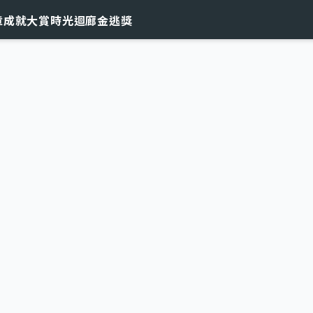
章
成就大賞
時光迴廊
金逃獎