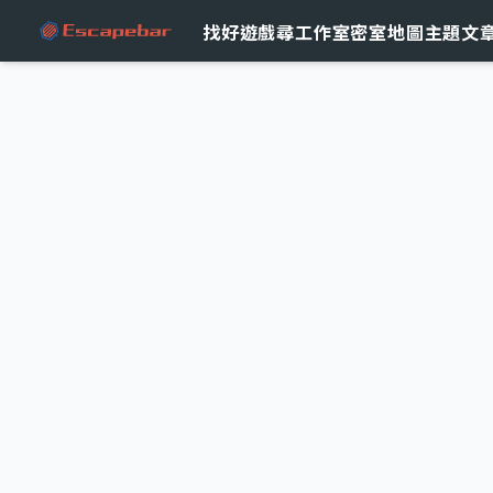
跳至主要內容
找好遊戲
尋工作室
密室地圖
主題文