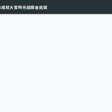
章
成就大賞
時光迴廊
金逃獎