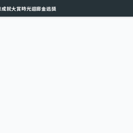
章
成就大賞
時光迴廊
金逃獎