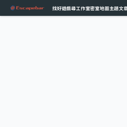
跳至主要內容
找好遊戲
尋工作室
密室地圖
主題文