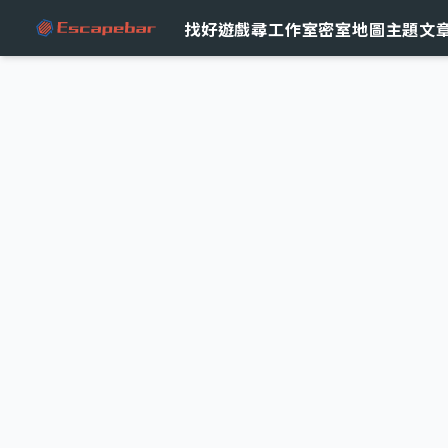
跳至主要內容
找好遊戲
尋工作室
密室地圖
主題文