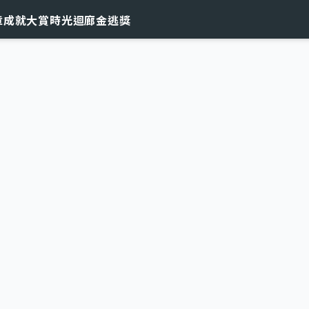
章
成就大賞
時光迴廊
金逃獎