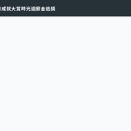
章
成就大賞
時光迴廊
金逃獎