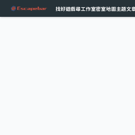
跳至主要內容
找好遊戲
尋工作室
密室地圖
主題文