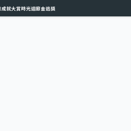
章
成就大賞
時光迴廊
金逃獎