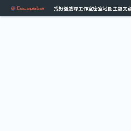
跳至主要內容
找好遊戲
尋工作室
密室地圖
主題文