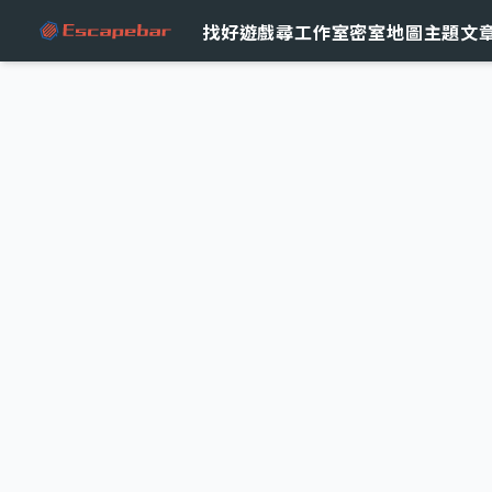
跳至主要內容
找好遊戲
尋工作室
密室地圖
主題文