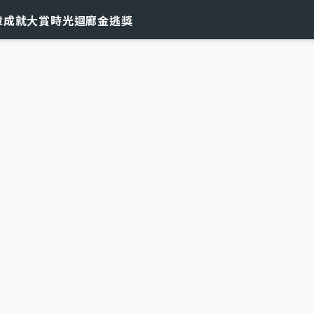
章
成就大賞
時光迴廊
金逃獎